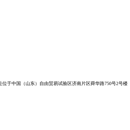
地址位于中国（山东）自由贸易试验区济南片区舜华路750号2号楼