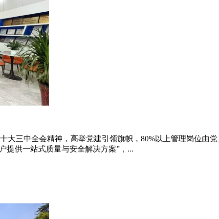
十大三中全会精神，高举党建引领旗帜，80%以上管理岗位由党
提供一站式质量与安全解决方案”，...