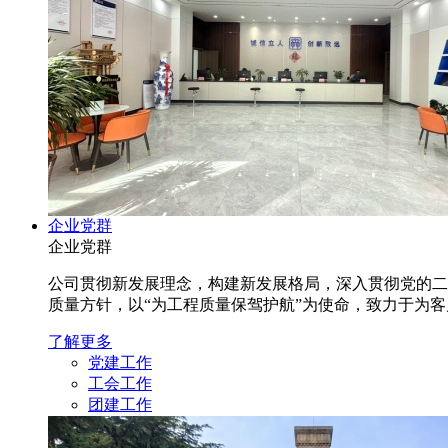
企业党群
企业党群
公司贯彻新发展理念，构建新发展格局，深入贯彻党的二
质量方针，以“为工程质量保驾护航”为使命，致力于为客户
了解更多
党建工作
工会工作
团建工作