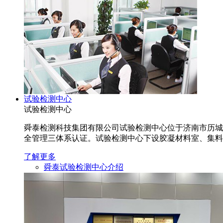
试验检测中心
试验检测中心
舜泰检测科技集团有限公司试验检测中心位于济南市历城区七
全管理三体系认证。试验检测中心下设胶凝材料室、集料室、
了解更多
舜泰试验检测中心介绍