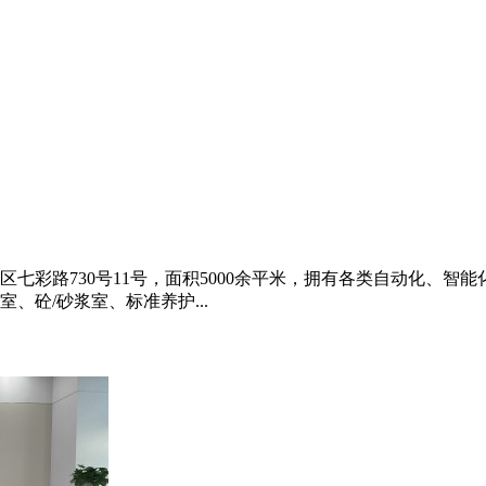
彩路730号11号，面积5000余平米，拥有各类自动化、智能化
砼/砂浆室、标准养护...