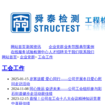
网站首页
新闻资讯
企业党群
业务范围
典型案例
在线服务
试验检测中心
人才招聘
关于我们
联系我们
网站首页
>
企业党群
>
工会工作
工会工作
2025-01-15
岁寒送暖 爱心同行——公司开展冬日爱心慰
问走访活动
2024-11-08
同心致远 奋进未来——公司工会组织参与彩
石街道健步走活动获佳绩
2023-12-15
喜报！公司在工会十八大会议精神知识竞赛
中喜获佳绩