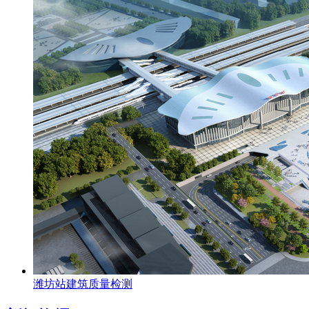
潍坊站建筑质量检测