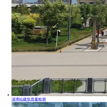
淄博站建筑质量检测