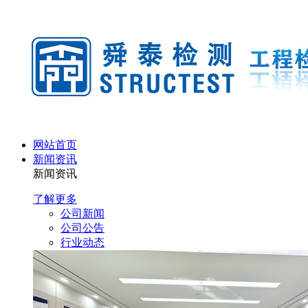
网站首页
新闻资讯
新闻资讯
了解更多
公司新闻
公司公告
行业动态