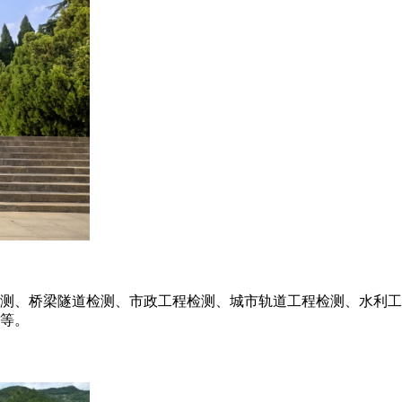
测、桥梁隧道检测、市政工程检测、城市轨道工程检测、水利工
等。