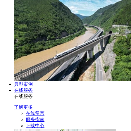
典型案例
在线服务
在线服务
了解更多
在线留言
服务指南
下载中心